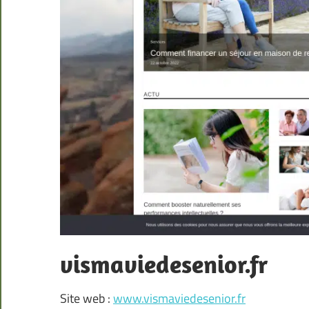
vismaviedesenior.fr
Site web :
www.vismaviedesenior.fr